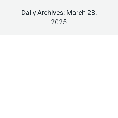
Daily Archives:
March 28,
2025
The Evolution of Casino
Gaming: From Traditional to
Online
ready_text
By
Jeremy Tobias
March 28, 2025
The casino industry has witnessed a
notable transformation over the past
few decades, developing from