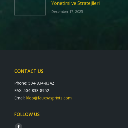
Yönetimi ve Stratejileri
December 17, 2025
CONTACT US
Phone: 504-834-8342
FAX: 504-838-8952
Email:
kleo@fauxpasprints.com
FOLLOW US
Find us on: