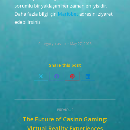
sorumlu bir yaklaşım her zaman en iyisidir.
Daha fazla bilgi için
Mariobet
adresini ziyaret
edebilirsiniz.
Category:
casino
May 27, 2025
Share this post
Share
Share
Share
Share
on
on
on
on
X
Facebook
Pinterest
LinkedIn
Post
PREVIOUS
navigation
The Future of Casino Gaming:
Previous
Virtual Reality Experiences