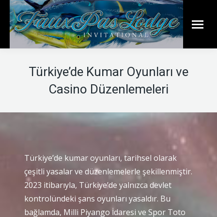
Türkiye’de Kumar Oyunları ve
Casino Düzenlemeleri
Türkiye’de kumar oyunları, tarihsel olarak
çeşitli yasalar ve düzenlemelerle şekillenmiştir.
2023 itibarıyla, Türkiye’de yalnızca devlet
kontrolündeki şans oyunları yasaldır. Bu
bağlamda, Milli Piyango İdaresi ve Spor Toto