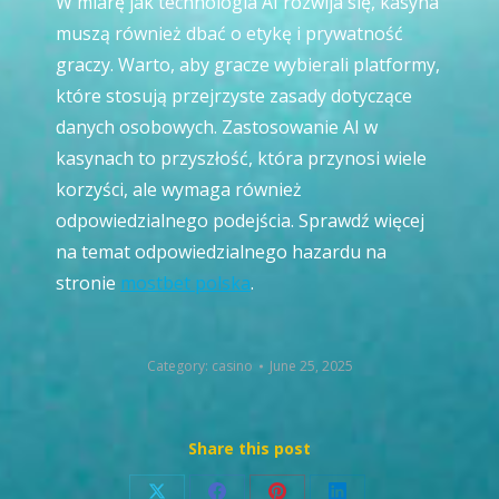
W miarę jak technologia AI rozwija się, kasyna
muszą również dbać o etykę i prywatność
graczy. Warto, aby gracze wybierali platformy,
które stosują przejrzyste zasady dotyczące
danych osobowych. Zastosowanie AI w
kasynach to przyszłość, która przynosi wiele
korzyści, ale wymaga również
odpowiedzialnego podejścia. Sprawdź więcej
na temat odpowiedzialnego hazardu na
stronie
mostbet polska
.
Category:
casino
June 25, 2025
Share this post