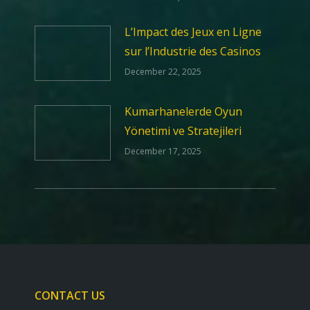
L’Impact des Jeux en Ligne
sur l’Industrie des Casinos
December 22, 2025
Kumarhanelerde Oyun
Yönetimi ve Stratejileri
December 17, 2025
CONTACT US